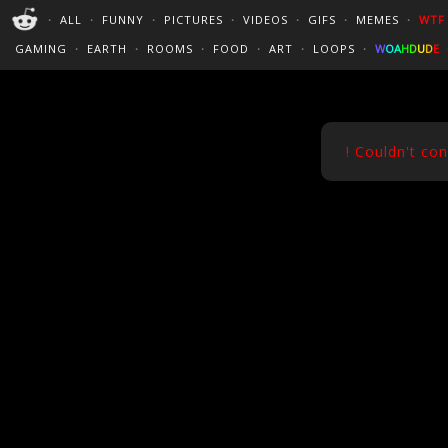
PERFECT LOOPS
WALLPAPERS
THE FUTUR
・
ALL
・
FUNNY
・
PICTURES
・
VIDEOS
・
GIFS
・
MEMES
・
WTF
CINEMAGRAPHS
:)
/
?
TRAVEL
GAMING
・
EARTH
・
ROOMS
・
FOOD
・
ART
・
LOOPS
・
W
O
A
H
D
U
D
E
! Couldn't co