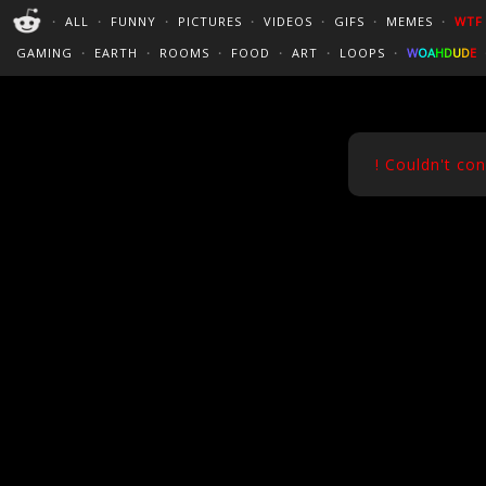
PERFECT LOOPS
WALLPAPERS
THE FUTUR
・
ALL
・
FUNNY
・
PICTURES
・
VIDEOS
・
GIFS
・
MEMES
・
WTF
CINEMAGRAPHS
:)
/
?
TRAVEL
GAMING
・
EARTH
・
ROOMS
・
FOOD
・
ART
・
LOOPS
・
W
O
A
H
D
U
D
E
! Couldn't co