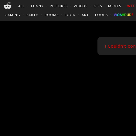
PERFECT LOOPS
WALLPAPERS
THE FUTUR
・
ALL
・
FUNNY
・
PICTURES
・
VIDEOS
・
GIFS
・
MEMES
・
WTF
CINEMAGRAPHS
:)
/
?
TRAVEL
GAMING
・
EARTH
・
ROOMS
・
FOOD
・
ART
・
LOOPS
・
W
O
A
H
D
U
D
E
! Couldn't co