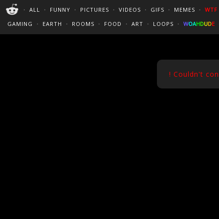
PERFECT LOOPS
WALLPAPERS
THE FUTUR
・
ALL
・
FUNNY
・
PICTURES
・
VIDEOS
・
GIFS
・
MEMES
・
WTF
CINEMAGRAPHS
:)
/
?
TRAVEL
GAMING
・
EARTH
・
ROOMS
・
FOOD
・
ART
・
LOOPS
・
W
O
A
H
D
U
D
E
! Couldn't co