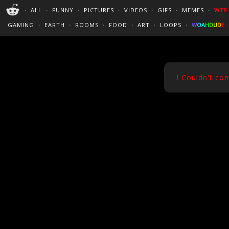
PERFECT LOOPS
WALLPAPERS
THE FUTUR
・
ALL
・
FUNNY
・
PICTURES
・
VIDEOS
・
GIFS
・
MEMES
・
WTF
CINEMAGRAPHS
:)
/
?
TRAVEL
GAMING
・
EARTH
・
ROOMS
・
FOOD
・
ART
・
LOOPS
・
W
O
A
H
D
U
D
E
! Couldn't co